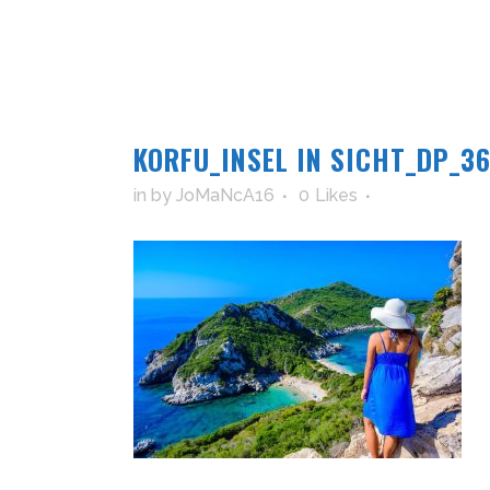
KORFU_INSEL IN SICHT_DP_3
in
by
JoMaNcA16
0
Likes