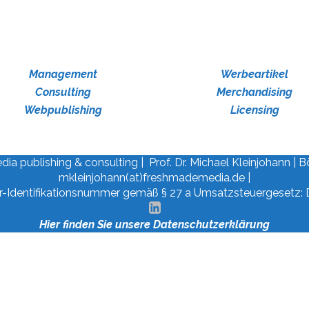
Management
Werbeartikel
Consulting
Merchandising
Webpublishing
Licensing
 publishing & consulting | Prof. Dr. Michael Kleinjohann | Böb
mkleinjohann(at)freshmademedia.de |
r-Identifikationsnummer gemäß § 27 a Umsatzsteuergesetz:
Hier finden Sie unsere Datenschutzerklärung