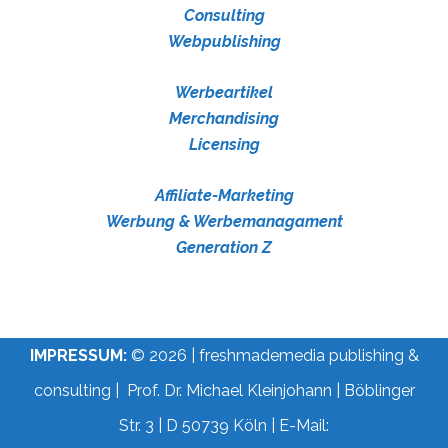
Consulting
Webpublishing
Werbeartikel
Merchandising
Licensing
Affiliate-Marketing
Werbung & Werbemanagament
Generation Z
IMPRESSUM:
© 2026 | freshmademedia publishing &
consulting | Prof. Dr. Michael Kleinjohann | Böblinger
Str. 3 | D 50739 Köln | E-Mail: