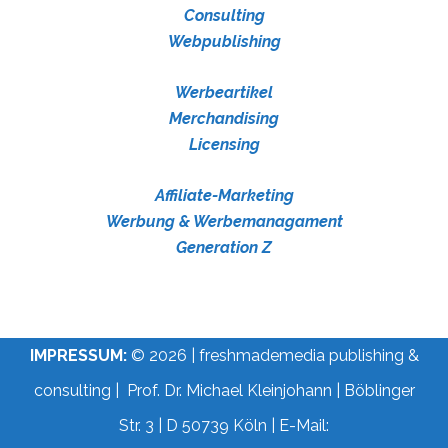
Consulting
Webpublishing
Werbeartikel
Merchandising
Licensing
Affiliate-Marketing
Werbung & Werbemanagament
Generation Z
IMPRESSUM:
© 2026 | freshmademedia publishing &
consulting | Prof. Dr. Michael Kleinjohann | Böblinger
Str. 3 | D 50739 Köln | E-Mail: