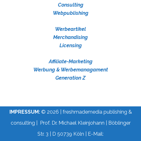
Consulting
Webpublishing
Werbeartikel
Merchandising
Licensing
Affiliate-Marketing
Werbung & Werbemanagament
Generation Z
IMPRESSUM:
© 2026 | freshmademedia publishing &
consulting | Prof. Dr. Michael Kleinjohann | Böblinger
Str. 3 | D 50739 Köln | E-Mail: