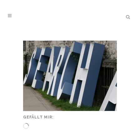
GEFÄLLT MIR:
Wird
geladen …