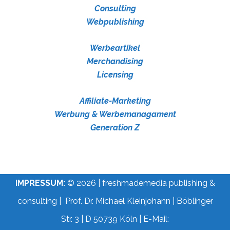
Consulting
Webpublishing
Werbeartikel
Merchandising
Licensing
Affiliate-Marketing
Werbung & Werbemanagament
Generation Z
IMPRESSUM:
© 2026 | freshmademedia publishing &
consulting | Prof. Dr. Michael Kleinjohann | Böblinger
Str. 3 | D 50739 Köln | E-Mail: