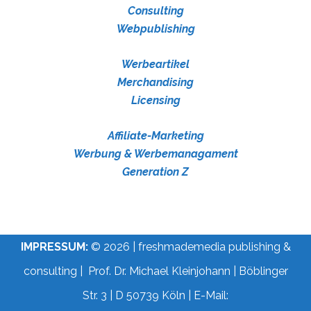
Consulting
Webpublishing
Werbeartikel
Merchandising
Licensing
Affiliate-Marketing
Werbung & Werbemanagament
Generation Z
IMPRESSUM:
© 2026 | freshmademedia publishing &
consulting | Prof. Dr. Michael Kleinjohann | Böblinger
Str. 3 | D 50739 Köln | E-Mail: