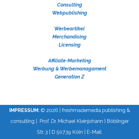
Consulting
Webpublishing
Werbeartikel
Merchandising
Licensing
Affiliate-Marketing
Werbung & Werbemanagament
Generation Z
IMPRESSUM:
© 2026 | freshmademedia publishing &
consulting | Prof. Dr. Michael Kleinjohann | Böblinger
Str. 3 | D 50739 Köln | E-Mail: