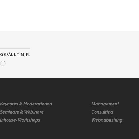
GEFÄLLT MIR:
Wird
geladen …
Keynotes & Moderationen
Management
Seminare & Webinare
Consulting
Inhouse-Workshops
Webpublishing