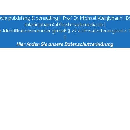
 publishing & consulting | Prof. Dr. Michael Kleinjohann | Böb
mkleinjohann(at)freshmademedia.de |
r-Identifikationsnummer gemäß § 27 a Umsatzsteuergesetz:
Hier finden Sie unsere Datenschutzerklärung