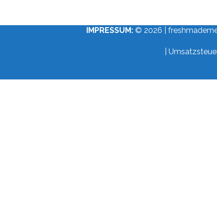
IMPRESSUM:
© 2026 | freshmademedia
| Umsatzsteue