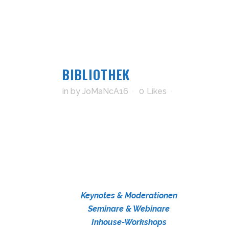
BIBLIOTHEK
in
by
JoMaNcA16
0
Likes
Keynotes & Moderationen
Seminare & Webinare
Inhouse-Workshops