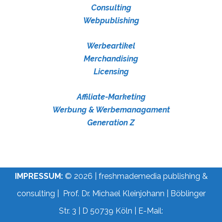
Consulting
Webpublishing
Werbeartikel
Merchandising
Licensing
Affiliate-Marketing
Werbung & Werbemanagament
Generation Z
IMPRESSUM:
© 2026 | freshmademedia publishing &
consulting | Prof. Dr. Michael Kleinjohann | Böblinger
Str. 3 | D 50739 Köln | E-Mail: