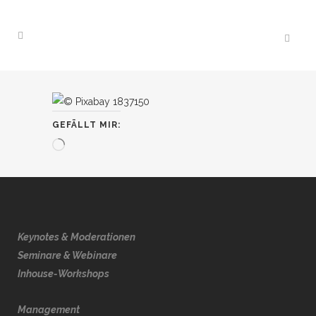
GEFÄLLT MIR:
Wird
geladen …
Keynotes & Moderationen
Seminare & Webinare
Inhouse-Workshops
Management