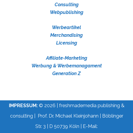
Consulting
Webpublishing
Werbeartikel
Merchandising
Licensing
Affiliate-Marketing
Werbung & Werbemanagament
Generation Z
IMPRESSUM:
© 2026 | freshmademedia publishing &
consulting | Prof. Dr. Michael Kleinjohann | Böblinger
Str. 3 | D 50739 Köln | E-Mail: