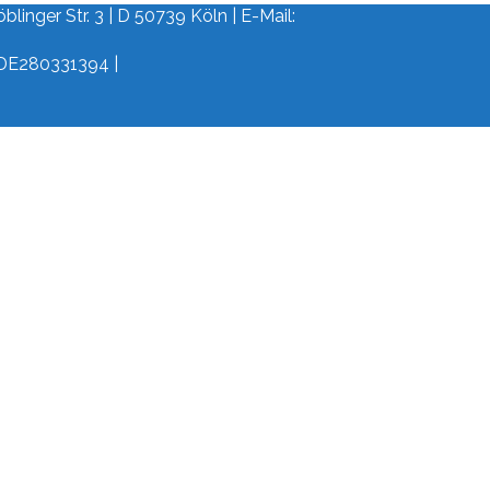
linger Str. 3 | D 50739 Köln | E-Mail:
 DE280331394 |