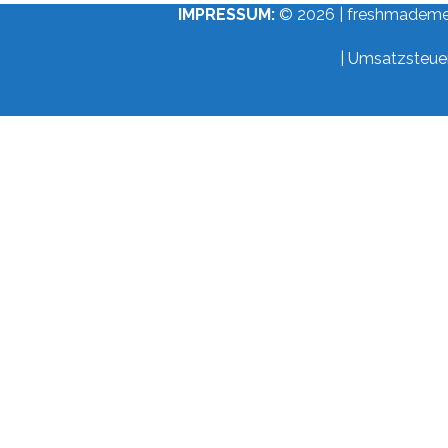
IMPRESSUM:
© 2026 | freshmademedia
| Umsatzsteue