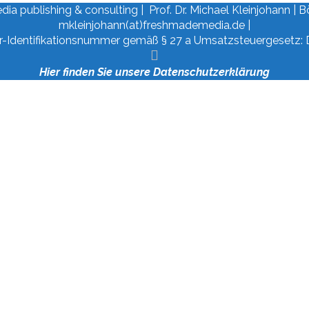
 publishing & consulting | Prof. Dr. Michael Kleinjohann | Böb
mkleinjohann(at)freshmademedia.de |
r-Identifikationsnummer gemäß § 27 a Umsatzsteuergesetz:
Hier finden Sie unsere Datenschutzerklärung